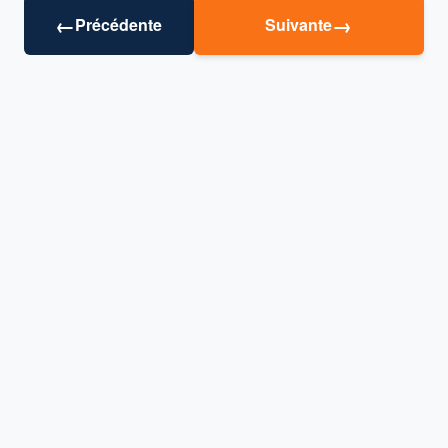
←
→
Précédente
Suivante