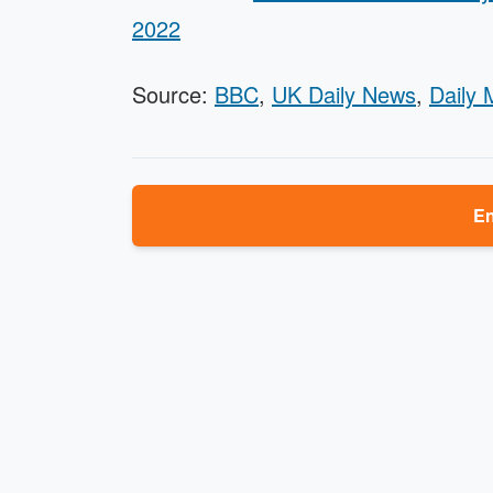
2022
Source:
BBC
,
UK Daily News
,
Daily 
En