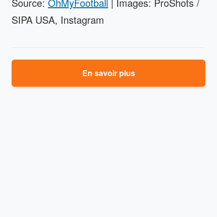
Source:
OhMyFootball
| Images: ProShots /
SIPA USA, Instagram
En savoir plus