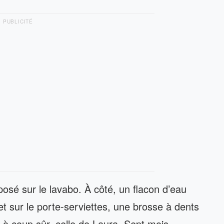
PUBLICITÉ
t posé sur le lavabo. À côté, un flacon d’eau
et sur le porte-serviettes, une brosse à dents
i, à coup sûr, celle de Laura. Sept mois